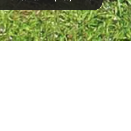
Warum w
Bei uns steht der 
Wir bieten kompe
2P's sind innovati
Theorie und Praxi
2P's bieten moder
Lernmethoden.