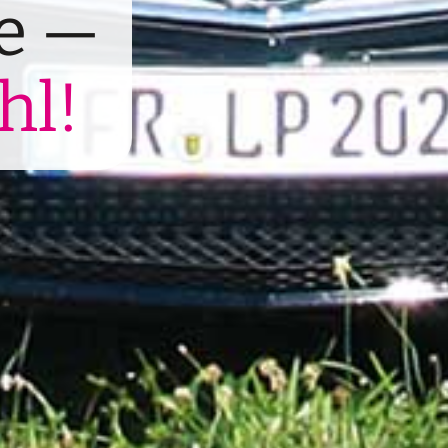
e —
hl!