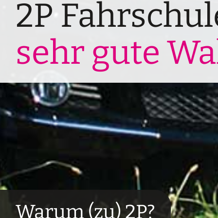
2P Fahrschul
sehr gute Wa
Warum (zu) 2P?