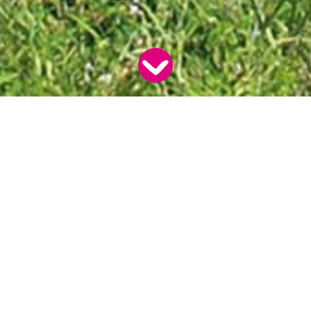
ir perfekt für Dich
Fahrschüler im Mittelpunkt: An seinen Fähigkeiten orientiert
tente Betreuung von der Anmeldung bis zum Führerschein.
v und individuell und garantieren qualifizierte Ausbildung u
s.
nen und interaktiven Unterricht basierend auf traditione